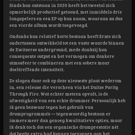
Sinds hun ontstaan in 2020 heeft het tweetal zich
opmerkelijk productief getoond, met inmiddels drie
langspelers en een EP op hun naam, waaraan nu dus
een vierde album wordt toegevoegd.
Ondanks hun relatief korte bestaan heeft Ernte zich
ondertussen ontwikkeld tot een vaste waarde binnen
de Zwitserse underground, mede dankzij hun
consequente output en het vermogen om donkere
atmosfeer te combineren met een sobere maar
doeltreffende intensiteit.
Ze slagen daar ook op deze nieuwste plaat wederom
in, een release die verscheen via het Duitse Purity
Through Fire. Wat echter meteen opvalt, is de
afwezigheid van een echte drummer. Persoonlijk heb
ik geen bezwaar tegen het gebruik van
drumprogramma’s — tegenwoordig bestaan er
immers meer dan genoeg kwalitatieve opties, maar
ik denk toch dat een organische drumprestatie nét
dat beetje extra had kunnen toevoegen aan het