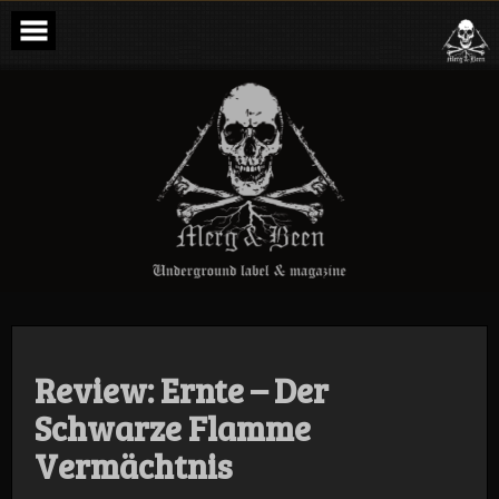
Skip
to
content
Merg & Been –
Underground
Label &
Magazine
Review: Ernte – Der
Schwarze Flamme
Vermächtnis