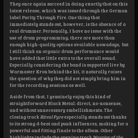
They once again succeed in doing exactly that on this
latest release, which was issued through the German
label Purity Through Fire. One thing that
immediately stands out, however, is the absence of a
real drummer. Personally, I have no issue with the
use of drum programming, there are more than
enough high-quality options available nowadays, but
I still think an organic drum performance would
have added that little extra to the overall sound.
Especially considering the band is supported live by
Warmaster Kron behind the kit, it naturally raises
the question of why they did not simply bring him in
for the recording sessions as well.
Aside from that, I genuinely enjoy this kind of
straightforward Black Metal: direct, no-nonsense,
and without unnecessary embellishments. The
closing track
Ritval Pyre
especially stands out thanks
to its strong d-beat and punk influences, making for a
powerful and fitting finale to the album. Other
highlights include the opening track
Warrior of the