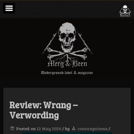
Skip
to
content
Merg & Been –
Underground
Label &
Magazine
Review: Wrang –
Verwording
Posted on
12 May 2026
/
by
consanguineus
/