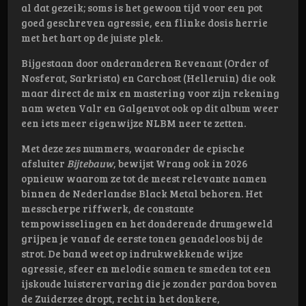
al dat gezeik; soms is het gewoon tijd voor een pot
goed geschreven agressie, een flinke dosis herrie
met het hart op de juiste plek.
Bijgestaan door onderanderen Revenant (Order of
Nosferat, Sarkrista) en Carchost (Helleruin) die ook
maar direct de mix en mastering voor zijn rekening
nam weten Valr en Galgenvot ook op dit album weer
een iets meer eigenwijze NLBM neer te zetten.
Met deze zes nummers, waaronder de epische
afsluiter
Bijtebauw
, bewijst Wrang ook in 2026
opnieuw waarom ze tot de meest relevante namen
binnen de Nederlandse Black Metal behoren. Het
messcherpe riffwerk, de constante
tempowisselingen en het donderende drumgeweld
grijpen je vanaf de eerste tonen genadeloos bij de
strot. De band weet op indrukwekkende wijze
agressie, sfeer en melodie samen te smeden tot een
ijskoude luisterervaring die je zonder pardon boven
de Zuiderzee dropt, recht in het donkere,