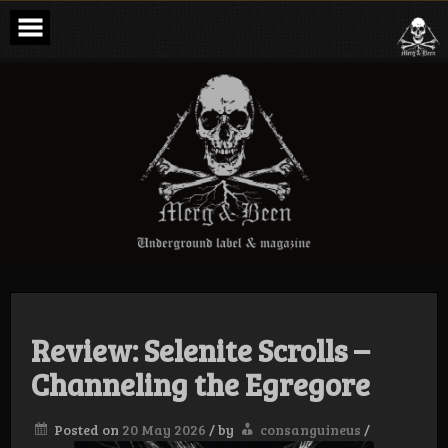
Skip
to
content
Merg & Been –
Underground
Label &
Magazine
Review: Selenite Scrolls –
Channeling the Egregore
Posted on
20 May 2026
/
by
consanguineus
/