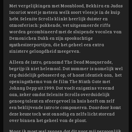
Met vergelijkingen met Moonblood, Bekhira en Judas
Iscariot weet je meteen welk soort vlees je in de kuip
hebt. Selenite Scrolls klinkt heerlijk duister en
atmosferisch: pakkende, vet uitgesmeerde riffs
worden gecombineerd met de sluipende vocalen van
Demonichen Dukh en zijn spookachtige
synthesizerpartijen, die het geheel een extra
sinistere gelaagdheid meegeven.
Alleen de intro, genaamd The Dead Masquerade,
begrijp ik niet helemaal. Dat nummer is namelijk wel
erg duidelijk gebaseerd op, of haast identiek aan, het
openingsthema van de film The Ninth Gate met
Johnny Depp uit 1999. Dat voelt enigszins vreemd
aan, zeker omdat Selenite Scrolls overduidelijk
genoeg talent en sfeergevoel in huis heeft om zelf
een beklijvende intro te componeren. Daardoor komt
deze keuze toch wat onnodig en zelfs licht storend
over binnen het geheel van de plaat.
Maar ik moet wel zeggen dat dit voor mij persoonlijk