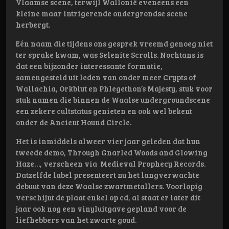
Vlaamse scene, terwijl Wallonië eveneens een
kleine maar intrigerende ondergrondse scene
herbergt.
Eén naam die tijdens ons gesprek vreemd genoeg niet
ter sprake kwam, was Selenite Scrolls. Nochtans is
dat een bijzonder interessante formatie,
samengesteld uit leden van onder meer Crypts of
Wallachia, Orkblut en Phlegethon’s Majesty, stuk voor
stuk namen die binnen de Waalse undergroundscene
een zekere cultstatus genieten en ook wel bekent
onder de Ancient Hound Circle.
Het is inmiddels alweer vier jaar geleden dat hun
tweede demo, Through Gnarled Woods and Glowing
Haze…, verscheen via Medieval Prophecy Records.
Datzelfde label presenteert nu het langverwachte
debuut van deze Waalse zwartmetallers. Voorlopig
verschijnt de plaat enkel op cd, al staat er later dit
jaar ook nog een vinyluitgave gepland voor de
liefhebbers van het zwarte goud.