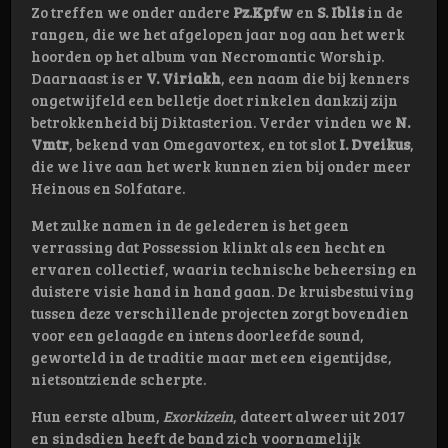
Zo treffen we onder andere
Pz.Kpfw
en
S. Iblis
in de
rangen, die we het afgelopen jaar nog aan het werk
hoorden op het album van Necromantic Worship.
Daarnaast is er
V. Viriakh
, een naam die bij kenners
ongetwijfeld een belletje doet rinkelen dankzij zijn
betrokkenheid bij Diktasterion. Verder vinden we
N.
Vmtr
, bekend van Omegavortex, en tot slot
I. Dveikus
,
die we live aan het werk kunnen zien bij onder meer
Heinous en Solfatare.
Met zulke namen in de gelederen is het geen
verrassing dat Possession klinkt als een hecht en
ervaren collectief, waarin technische beheersing en
duistere visie hand in hand gaan. De kruisbestuiving
tussen deze verschillende projecten zorgt bovendien
voor een gelaagde en intens doorleefde sound,
geworteld in de traditie maar met een eigentijdse,
nietsontziende scherpte.
Hun eerste album,
Exorkizein
, dateert alweer uit 2017
en sindsdien heeft de band zich voornamelijk