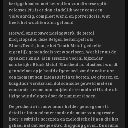
beziggehouden met het vullen van diverse split-
releases. Nu is er dan eindelijk weer eens een
volwaardig, compleet werk, en potverdorie, wat
heeft het wachten zich geloond.
Hoewel ons trouwe naslagwerk, de Metal
Encyclopedie, deze Belgen bestempelt als
Black/Death, kun je het Death Metal-gedeelte
eigenlijk grotendeels verwaarlozen. Wat hier uit de
speakers knalt, is in essentie vooral bijzonder
smakelijke Black Metal. Blastbeat na blastbeat wordt
genadeloos op je hoofd afgevuurd, zonder ook maar
een moment aan intensiteit in te boeten. De gitaren en
basgitaar versterken dat sonische geweld met een
constante stroom aan snijdende tremolo-riffs, die als
ijzige windvlagen door de nummers jagen.
De productie is rauw maar helder genoeg om elk
detail te laten ademen: onder de muur van agressie
hoor je subtiele accenten en melodische lijnen die het
geheel net dat beetje extra diepgang geven. De drums