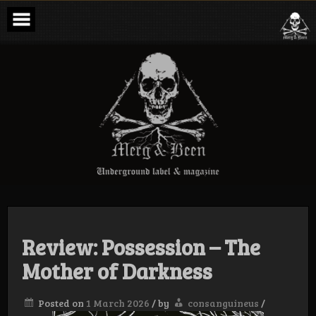
Skip
to
content
Merg & Been –
Underground
Label &
Magazine
Review: Possession – The
Mother of Darkness
Posted on
1 March 2026
/
by
consanguineus
/