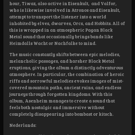
hour, Tiwaz, also active in Eisenkult, and Valfor,
who is likewise involved in Atronos and Eisenkult,
attempt to transport the listener into a world
inhabited by elves, dwarves, Orcs, and Hobbits. All of
this is wrapped in an atmospheric Pagan Black
Metal sound that occasionally brings bands like
Heimdalls Wacht or Nachfalke to mind.
The music constantly shifts between epic melodies,
melancholic passages, and harsher Black Metal
eruptions, giving the album a distinctly adventurous
atmosphere. In particular, the combination of heroic
riffs and sorrowful melodies evokes images of mist-
covered mountain paths, ancient ruins, and endless
journeys through forgotten kingdoms. With this
album, Asenheim manages to create a sound that
feels both nostalgic and immersive without
completely disappearing into bombast or kitsch.
Nederlands: