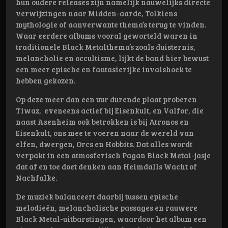
hun oudere releases zijn namelijk nauwelijks directe
verwijzingen naar Midden-aarde, Tolkiens
mythologie of aanverwante thema’s terug te vinden.
Waar eerdere albums vooral geworteld waren in
traditionele Black Metalthema’s zoals duisternis,
melancholie en occultisme, lijkt de band hier bewust
een meer epische en fantasierijke invalshoek te
hebben gekozen.
Op deze meer dan een uur durende plaat proberen
Tiwaz, eveneens actief bij Eisenkult, en Valfor, die
naast Asenheim ook betrokken is bij Atronos en
Eisenkult, ons mee te voeren naar de wereld van
elfen, dwergen, Orcs en Hobbits. Dat alles wordt
verpakt in een atmosferisch Pagan Black Metal-jasje
dat af en toe doet denken aan Heimdalls Wacht of
Nachfalke.
De muziek balanceert daarbij tussen epische
melodieën, melancholische passages en rauwere
Black Metal-uitbarstingen, waardoor het album een