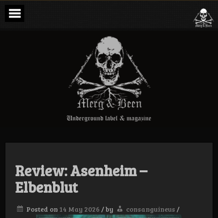
Skip
to
content
Merg & Been –
Underground
Label &
Magazine
Review: Asenheim –
Elbenblut
Posted on
14 May 2026
/
by
consanguineus
/