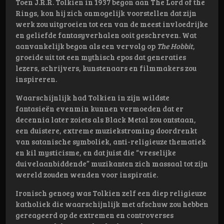
Toen J.R.R. Tolkien in 1937 begon aan The Lord of the
Rings, kon hij zich onmogelijk voorstellen dat zijn
werk zou uitgroeien tot een van de meest invloedrijke
en geliefde fantasyverhalen ooit geschreven. Wat
aanvankelijk begon als een vervolg op
The Hobbit
,
groeide uit tot een mythisch epos dat generaties
lezers, schrijvers, kunstenaars en filmmakers zou
inspireren.
Waarschijnlijk had Tolkien in zijn wildste
fantasieën evenmin kunnen vermoeden dat er
decennia later zoiets als Black Metal zou ontstaan,
een duistere, extreme muziekstroming doordrenkt
van satanische symboliek, anti-religieuze thematiek
en kil mysticisme, en dat juist die “vreselijke
duivelaanbiddende” muzikanten zich massaal tot zijn
wereld zouden wenden voor inspiratie.
Ironisch genoeg was Tolkien zelf een diep religieuze
katholiek die waarschijnlijk met afschuw zou hebben
gereageerd op de extremen en controverses