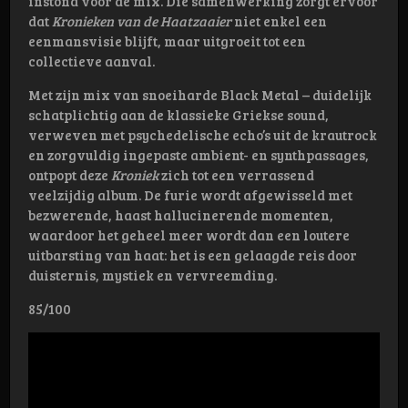
instond voor de mix. Die samenwerking zorgt ervoor
dat
Kronieken van de Haatzaaier
niet enkel een
eenmansvisie blijft, maar uitgroeit tot een
collectieve aanval.
Met zijn mix van snoeiharde Black Metal – duidelijk
schatplichtig aan de klassieke Griekse sound,
verweven met psychedelische echo’s uit de krautrock
en zorgvuldig ingepaste ambient- en synthpassages,
ontpopt deze
Kroniek
zich tot een verrassend
veelzijdig album. De furie wordt afgewisseld met
bezwerende, haast hallucinerende momenten,
waardoor het geheel meer wordt dan een loutere
uitbarsting van haat: het is een gelaagde reis door
duisternis, mystiek en vervreemding.
85/100