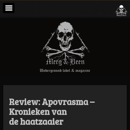
Skip
to
content
Merg & Been –
Underground
Label &
Magazine
Review: Apovrasma –
Kronieken van
de haatzaaier