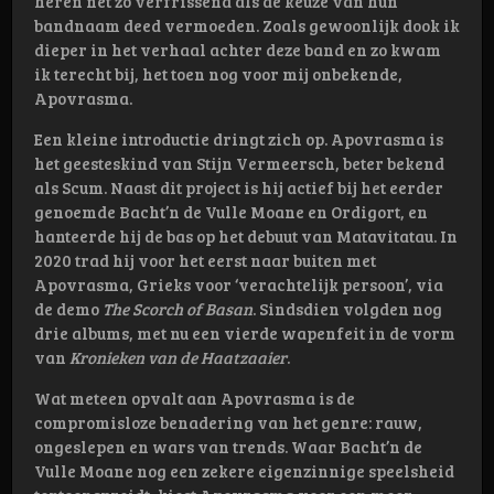
heren net zo verfrissend als de keuze van hun
bandnaam deed vermoeden. Zoals gewoonlijk dook ik
dieper in het verhaal achter deze band en zo kwam
ik terecht bij, het toen nog voor mij onbekende,
Apovrasma.
Een kleine introductie dringt zich op. Apovrasma is
het geesteskind van Stijn Vermeersch, beter bekend
als Scum. Naast dit project is hij actief bij het eerder
genoemde Bacht’n de Vulle Moane en Ordigort, en
hanteerde hij de bas op het debuut van Matavitatau. In
2020 trad hij voor het eerst naar buiten met
Apovrasma, Grieks voor ‘verachtelijk persoon’, via
de demo
The Scorch of Basan
. Sindsdien volgden nog
drie albums, met nu een vierde wapenfeit in de vorm
van
Kronieken van de Haatzaaier
.
Wat meteen opvalt aan Apovrasma is de
compromisloze benadering van het genre: rauw,
ongeslepen en wars van trends. Waar Bacht’n de
Vulle Moane nog een zekere eigenzinnige speelsheid