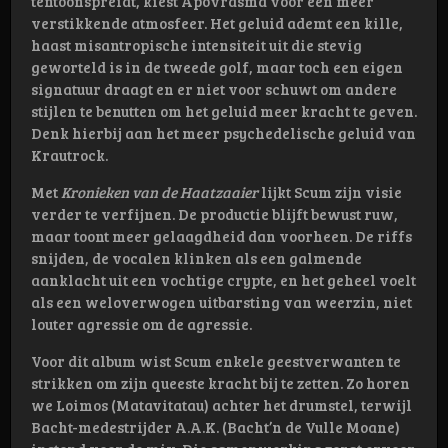
tentoonspreidt, kiest Apovrasma voor een meer
verstikkende atmosfeer. Het geluid ademt een kille,
haast misantropische intensiteit uit die stevig
geworteld is in de tweede golf, maar toch een eigen
signatuur draagt en er niet voor schuwt om andere
stijlen te benutten om het geluid meer kracht te geven.
Denk hierbij aan het meer psychedelische geluid van
Krautrock.
Met
Kronieken van de Haatzaaier
lijkt Scum zijn visie
verder te verfijnen. De productie blijft bewust ruw,
maar toont meer gelaagdheid dan voorheen. De riffs
snijden, de vocalen klinken als een galmende
aanklacht uit een vochtige crypte, en het geheel voelt
als een weloverwogen uitbarsting van weerzin, niet
louter agressie om de agressie.
Voor dit album wist Scum enkele geestverwanten te
strikken om zijn queeste kracht bij te zetten. Zo horen
we Loimos (Matavitatau) achter het drumstel, terwijl
Bacht-medestrijder A.A.K. (Bacht’n de Vulle Moane)