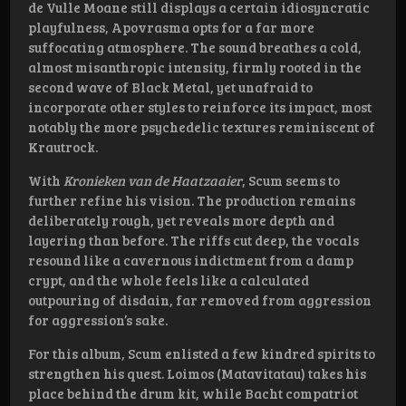
de Vulle Moane still displays a certain idiosyncratic
playfulness, Apovrasma opts for a far more
suffocating atmosphere. The sound breathes a cold,
almost misanthropic intensity, firmly rooted in the
second wave of Black Metal, yet unafraid to
incorporate other styles to reinforce its impact, most
notably the more psychedelic textures reminiscent of
Krautrock.
With
Kronieken van de Haatzaaier
, Scum seems to
further refine his vision. The production remains
deliberately rough, yet reveals more depth and
layering than before. The riffs cut deep, the vocals
resound like a cavernous indictment from a damp
crypt, and the whole feels like a calculated
outpouring of disdain, far removed from aggression
for aggression’s sake.
For this album, Scum enlisted a few kindred spirits to
strengthen his quest. Loimos (Matavitatau) takes his
place behind the drum kit, while Bacht compatriot