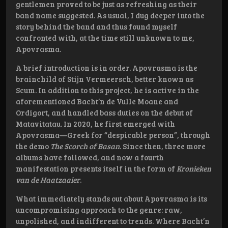
gentlemen proved to be just as refreshing as their
band name suggested. As usual, I dug deeper into the
story behind the band and thus found myself
confronted with, at the time still unknown to me,
Apovrasma.
A brief introduction is in order. Apovrasma is the
brainchild of Stijn Vermeersch, better known as
Scum. In addition to this project, he is active in the
aforementioned Bacht’n de Vulle Moane and
Ordigort, and handled bass duties on the debut of
Matavitatau. In 2020, he first emerged with
Apovrasma—Greek for “despicable person”, through
the demo
The Scorch of Basan
. Since then, three more
albums have followed, and now a fourth
manifestation presents itself in the form of
Kronieken
van de Haatzaaier
.
What immediately stands out about Apovrasma is its
uncompromising approach to the genre: raw,
unpolished, and indifferent to trends. Where Bacht’n