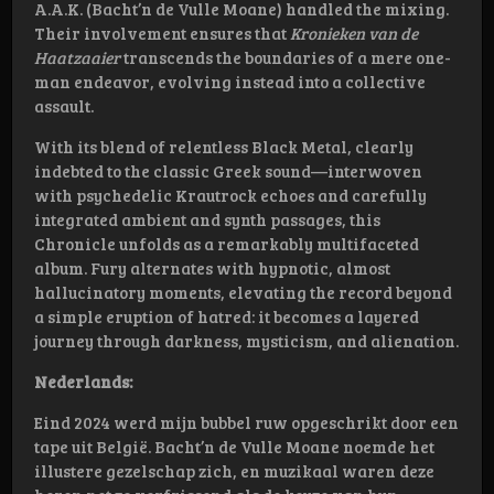
A.A.K. (Bacht’n de Vulle Moane) handled the mixing.
Their involvement ensures that
Kronieken van de
Haatzaaier
transcends the boundaries of a mere one-
man endeavor, evolving instead into a collective
assault.
With its blend of relentless Black Metal, clearly
indebted to the classic Greek sound—interwoven
with psychedelic Krautrock echoes and carefully
integrated ambient and synth passages, this
Chronicle unfolds as a remarkably multifaceted
album. Fury alternates with hypnotic, almost
hallucinatory moments, elevating the record beyond
a simple eruption of hatred: it becomes a layered
journey through darkness, mysticism, and alienation.
Nederlands:
Eind 2024 werd mijn bubbel ruw opgeschrikt door een
tape uit België. Bacht’n de Vulle Moane noemde het
illustere gezelschap zich, en muzikaal waren deze