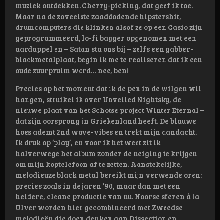
muziek ontdekken. Cherry-picking, dat geef ik toe.
Maar na de zoveelste zaaddodende hipstershit,
drumcomputers die klinken alsof ze op een Casio zijn
geprogrammeerd, lo-fi bagger opgenomen met een
aardappel en – Satan sta ons bij – zelfs een gabber-
blackmetalplaat, begin ik me te realiseren dat ik een
oude zuurpruim word… nee, ben!
Precies op het moment dat ik de pen in de wilgen wil
hangen, struikel ik over Unveiled Nightsky, de
nieuwe plaat van het Schotse project Winter Eternal –
dat zijn oorsprong in Griekenland heeft. De blauwe
hoes ademt 2nd wave-vibes en trekt mijn aandacht.
Ik druk op ‘play’, en voor ik het weet zit ik
halverwege het album zonder de neiging te krijgen
om mijn koptelefoon af te zetten. Aanstekelijke,
melodieuze black metal bereikt mijn verwende oren:
precies zoals in de jaren ’90, maar dan met een
heldere, cleane productie van nu. Noorse sferen à la
Ulver worden hier gecombineerd met Zweedse
melodieën die doen denken aan Dissection en