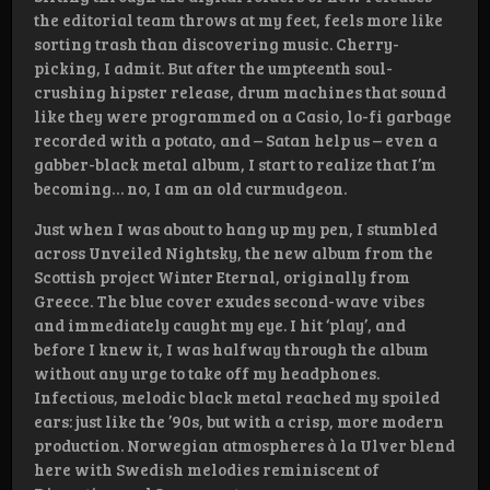
the editorial team throws at my feet, feels more like
sorting trash than discovering music. Cherry-
picking, I admit. But after the umpteenth soul-
crushing hipster release, drum machines that sound
like they were programmed on a Casio, lo-fi garbage
recorded with a potato, and – Satan help us – even a
gabber-black metal album, I start to realize that I’m
becoming… no, I am an old curmudgeon.
Just when I was about to hang up my pen, I stumbled
across Unveiled Nightsky, the new album from the
Scottish project Winter Eternal, originally from
Greece. The blue cover exudes second-wave vibes
and immediately caught my eye. I hit ‘play’, and
before I knew it, I was halfway through the album
without any urge to take off my headphones.
Infectious, melodic black metal reached my spoiled
ears: just like the ’90s, but with a crisp, more modern
production. Norwegian atmospheres à la Ulver blend
here with Swedish melodies reminiscent of