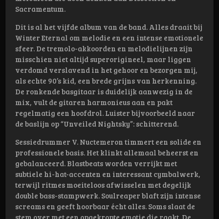
Sacramentum.
Dit is al het vijfde album van de band. Alles draait bij
Winter Eternal om melodie en een intense emotionele
sfeer. De tremolo-akkoorden en melodielijnen zijn
misschien niet altijd superorigineel, maar liggen
verdomd verslavend in het gehoor en bezorgen mij,
als echte 90’s kid, een brede grijns van herkenning.
De ronkende basgitaar is duidelijk aanwezig in de
mix, vult de gitaren harmonieus aan en pakt
regelmatig een hoofdrol. Luister bijvoorbeeld naar
de baslijn op “Unveiled Nightsky”: schitterend.
Sessiedrummer V. Nuctemeron timmert een solide en
professionele basis. Het klinkt allemaal beheerst en
gebalanceerd. Blastbeats worden verrijkt met
subtiele hi-hat-accenten en interessant cymbalwerk,
terwijl ritmes moeiteloos afwisselen met degelijk
double bass-stampwerk. Soulreaper blaft zijn intense
screams en geeft hoorbaar écht alles. Soms slaat de
stem over met een opgekropte emotie die raakt. De