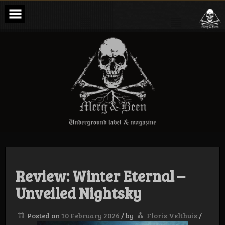
Skip
to
content
Merg & Been –
Underground
Label &
Magazine
Review: Winter Eternal –
Unveiled Nightsky
Posted on
10 February 2026
/
by
Floris Velthuis
/