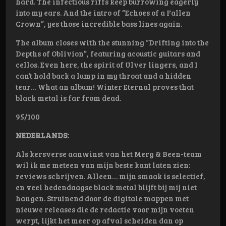
hard. The infectious riffs keep burrowing eagerly
into my ears. And the intro of “Echoes of a Fallen
Crown”, yes those incredible bass lines again.
The album closes with the stunning “Drifting into the
Depths of Oblivion”, featuring acoustic guitars and
cellos. Even here, the spirit of Ulver lingers, and I
can’t hold back a lump in my throat and a hidden
tear… What an album! Winter Eternal proves that
black metal is far from dead.
95/100
NEDERLANDS:
Als kersverse aanwinst van het Merg & Been-team
wil ik me meteen van mijn beste kant laten zien:
reviews schrijven. Alleen… mijn smaak is selectief,
en veel hedendaagse black metal blijft bij mij niet
hangen. Struinend door de digitale mappen met
nieuwe releases die de redactie voor mijn voeten
werpt, lijkt het meer op afval scheiden dan op