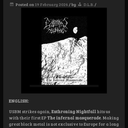
Posted on
19 February 2026
/
by
D.L.B.
/
ENGLISH:
USBM strikes again,
Enthroning Nightfall
hits us
with their first EP
The infernal masquerade
. Making
great black metal is not exclusive to Europe for a long