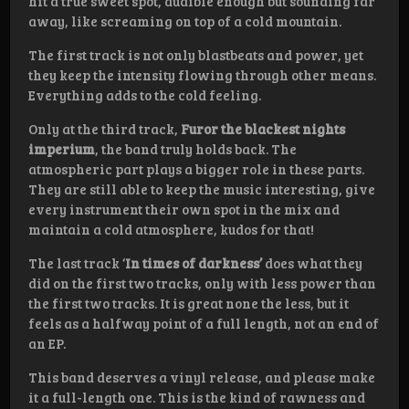
hit a true sweet spot, audible enough but sounding far
away, like screaming on top of a cold mountain.
The first track is not only blastbeats and power, yet
they keep the intensity flowing through other means.
Everything adds to the cold feeling.
Only at the third track,
Furor the blackest nights
imperium
, the band truly holds back. The
atmospheric part plays a bigger role in these parts.
They are still able to keep the music interesting, give
every instrument their own spot in the mix and
maintain a cold atmosphere, kudos for that!
The last track ‘
In times of darkness’
does what they
did on the first two tracks, only with less power than
the first two tracks. It is great none the less, but it
feels as a halfway point of a full length, not an end of
an EP.
This band deserves a vinyl release, and please make
it a full-length one. This is the kind of rawness and