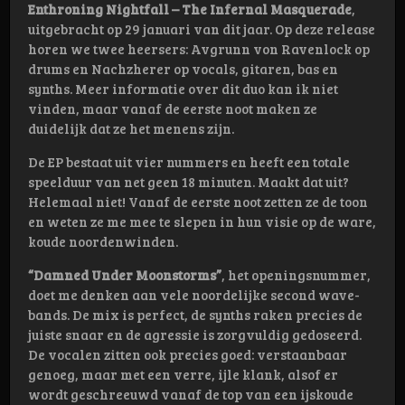
Enthroning Nightfall – The Infernal Masquerade
,
uitgebracht op 29 januari van dit jaar. Op deze release
horen we twee heersers: Avgrunn von Ravenlock op
drums en Nachzherer op vocals, gitaren, bas en
synths. Meer informatie over dit duo kan ik niet
vinden, maar vanaf de eerste noot maken ze
duidelijk dat ze het menens zijn.
De EP bestaat uit vier nummers en heeft een totale
speelduur van net geen 18 minuten. Maakt dat uit?
Helemaal niet! Vanaf de eerste noot zetten ze de toon
en weten ze me mee te slepen in hun visie op de ware,
koude noordenwinden.
“Damned Under Moonstorms”
, het openingsnummer,
doet me denken aan vele noordelijke second wave-
bands. De mix is perfect, de synths raken precies de
juiste snaar en de agressie is zorgvuldig gedoseerd.
De vocalen zitten ook precies goed: verstaanbaar
genoeg, maar met een verre, ijle klank, alsof er
wordt geschreeuwd vanaf de top van een ijskoude