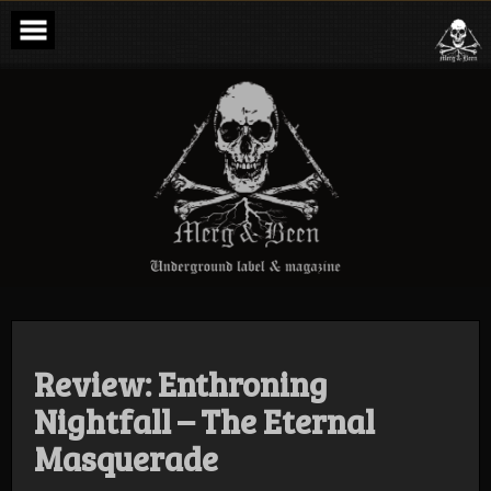
Skip
to
content
Merg & Been –
Underground
Label &
Magazine
Review: Enthroning
Nightfall – The Eternal
Masquerade