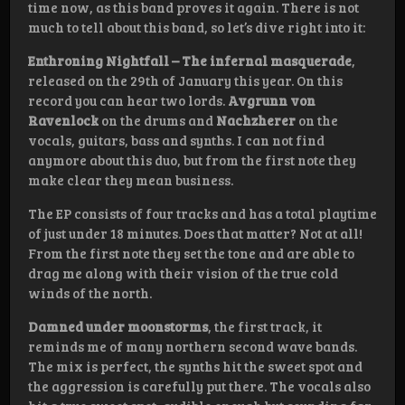
time now, as this band proves it again. There is not
much to tell about this band, so let’s dive right into it:
Enthroning Nightfall – The infernal masquerade
,
released on the 29th of January this year. On this
record you can hear two lords.
Avgrunn von
Ravenlock
on the drums and
Nachzherer
on the
vocals, guitars, bass and synths. I can not find
anymore about this duo, but from the first note they
make clear they mean business.
The EP consists of four tracks and has a total playtime
of just under 18 minutes. Does that matter? Not at all!
From the first note they set the tone and are able to
drag me along with their vision of the true cold
winds of the north.
Damned under moonstorms
, the first track, it
reminds me of many northern second wave bands.
The mix is perfect, the synths hit the sweet spot and
the aggression is carefully put there. The vocals also